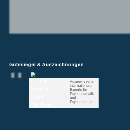
Gütesiegel & Auszeichnungen
Ausgewiesener
internationaler
Experte für
Psychosomatik
und
Psychotherapie