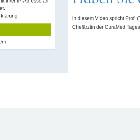
it Ihrer IP-Adresse an
t.
rklärung
In diesem Video spricht Prof. 
Chefärztin der
CuraMed
Tagesk
ern