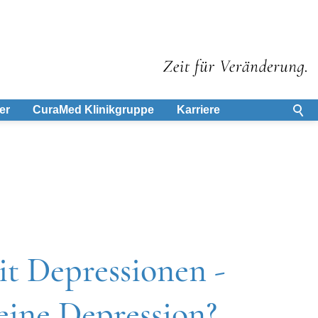
er
CuraMed
Klinikgruppe
Karriere
 Depressionen -
eine Depression?